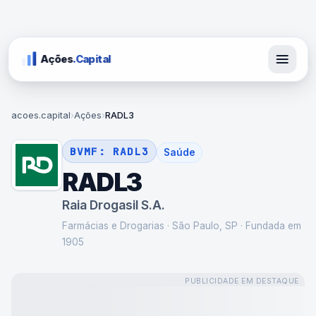
Ações
.Capital
acoes.capital
›
Ações
›
RADL3
BVMF:
RADL3
Saúde
RADL3
Raia Drogasil S.A.
Farmácias e Drogarias
·
São Paulo, SP
· Fundada em
1905
PUBLICIDADE EM DESTAQUE