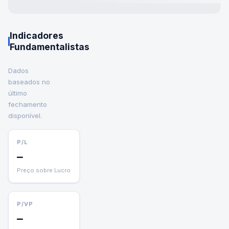
Indicadores
Fundamentalistas
Dados
baseados no
último
fechamento
disponível.
P/L
—
Preço sobre Lucro
P/VP
—