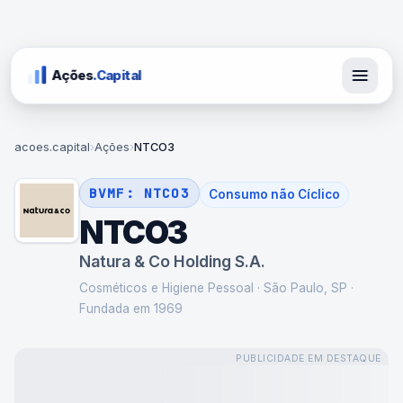
Ações
.Capital
acoes.capital
›
Ações
›
NTCO3
BVMF:
NTCO3
Consumo não Cíclico
NTCO3
Natura & Co Holding S.A.
Cosméticos e Higiene Pessoal
·
São Paulo, SP
·
Fundada em 1969
PUBLICIDADE EM DESTAQUE