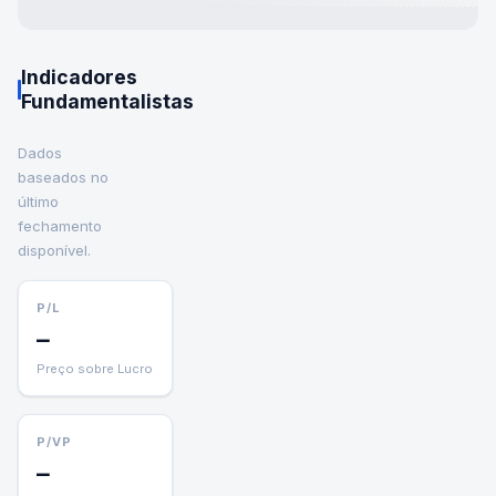
Indicadores
Fundamentalistas
Dados
baseados no
último
fechamento
disponível.
P/L
—
Preço sobre Lucro
P/VP
—