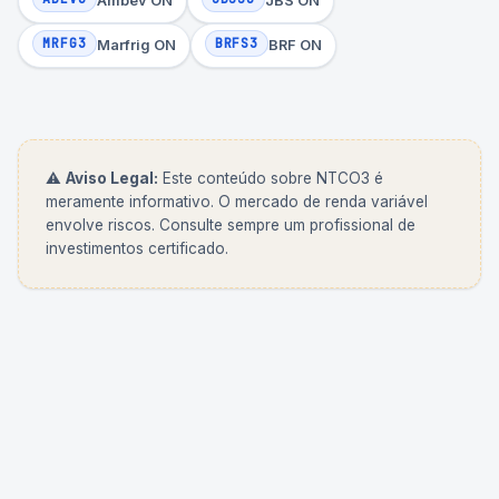
Ambev ON
JBS ON
MRFG3
BRFS3
Marfrig ON
BRF ON
⚠️
Aviso Legal:
Este conteúdo sobre
NTCO3
é
meramente informativo. O mercado de renda variável
envolve riscos. Consulte sempre um profissional de
investimentos certificado.