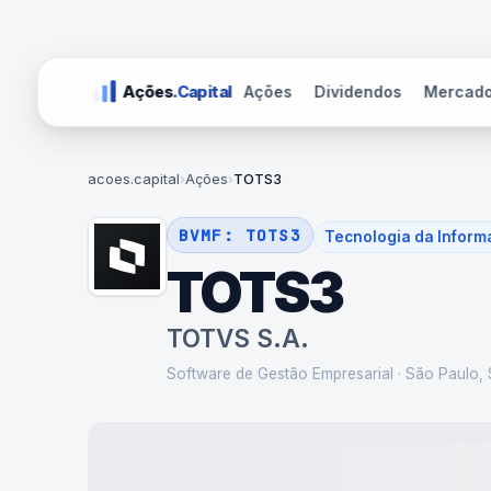
Ações
Dividendos
Mercad
Ações
.Capital
acoes.capital
›
Ações
›
TOTS3
BVMF:
TOTS3
Tecnologia da Infor
TOTS3
TOTVS S.A.
Software de Gestão Empresarial
·
São Paulo,