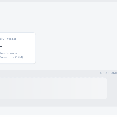
DIV. YIELD
—
Rendimento
Proventos (12M)
OPORTUNI