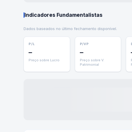
Indicadores Fundamentalistas
Dados baseados no último fechamento disponível.
P/L
P/VP
—
—
Preço sobre Lucro
Preço sobre V.
Patrimonial