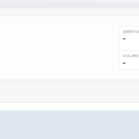
ABERTU
—
VOLUME
—