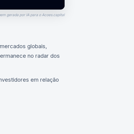
em gerada por IA para o Acoes.capital
 mercados globais,
 permanece no radar dos
investidores em relação