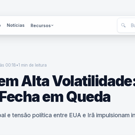
🔍
o
Notícias
Recursos
às 00:18
•
1 min
de leitura
m Alta Volatilidade
 Fecha em Queda
al e tensão política entre EUA e Irã impulsionam 