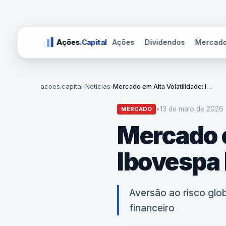
Ações
Dividendos
Mercad
Ações
.Capital
acoes.capital
›
Notícias
›
Mercado em Alta Volatilidade: Ibovespa Fecha em Queda
•
13 de maio de 2026 
MERCADO
Mercado e
Ibovespa
Aversão ao risco glob
financeiro