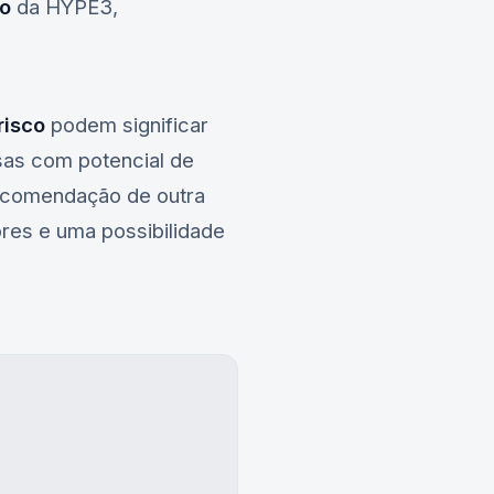
co
da
HYPE3
,
risco
podem significar
sas com potencial de
 recomendação de outra
res e uma possibilidade