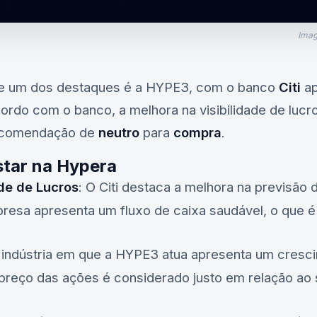
Imag
 e um dos destaques é a
HYPE3
, com o banco
Citi
ap
cordo com o banco, a melhora na visibilidade de lucr
 recomendação de
neutro
para
compra
.
tar na Hypera
ade de Lucros
: O Citi destaca a melhora na previsão
presa apresenta um fluxo de caixa saudável, o que é
 indústria em que a
HYPE3
atua apresenta um crescim
 preço das ações é considerado justo em relação ao 