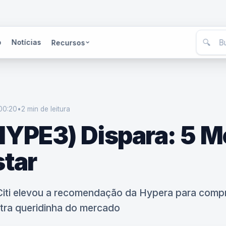
🔍
o
Notícias
Recursos
00:20
•
2 min
de leitura
HYPE3) Dispara: 5 M
star
Citi elevou a recomendação da Hypera para compr
ra queridinha do mercado