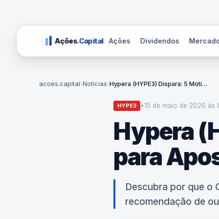
Ações
Dividendos
Mercad
Ações
.Capital
acoes.capital
›
Notícias
›
Hypera (HYPE3) Dispara: 5 Motivos para Apostar
•
15 de maio de 2026 às 
HYPE3
Hypera (
para Apo
Descubra por que o 
recomendação de out