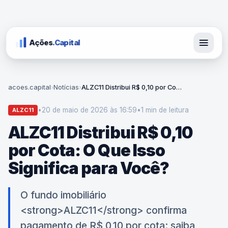
Ações
.Capital
acoes.capital
›
Notícias
›
ALZC11 Distribui R$ 0,10 por Cota: O Que Isso Significa para Você?
•
20 de maio de 2026 às 16:59
•
1 min
de leitura
ALZC11
ALZC11 Distribui R$ 0,10
por Cota: O Que Isso
Significa para Você?
O fundo imobiliário
<strong>ALZC11</strong> confirma
pagamento de R$ 0,10 por cota: saiba