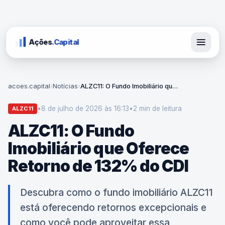
Ações
.Capital
acoes.capital
›
Notícias
›
ALZC11: O Fundo Imobiliário que Oferece Retorno de 132% do CDI
•
8 de julho de 2026 às 16:13
•
2 min
de leitura
ALZC11
ALZC11: O Fundo
Imobiliário que Oferece
Retorno de 132% do CDI
Descubra como o fundo imobiliário ALZC11
está oferecendo retornos excepcionais e
como você pode aproveitar essa