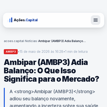
Ações
.Capital
acoes.capital
›
Notícias
›
Ambipar (AMBP3) Adia Balanço: O Que Isso Significa para o Mercado?
•
15 de maio de 2026 às 16:28
•
1 min
de leitura
AMBP3
Ambipar (AMBP3) Adia
Balanço: O Que Isso
Significa para o Mercado?
A <strong>Ambipar (AMBP3)</strong>
adiou seu balanço novamente,
aumentando a incerteza sobre sua saúde