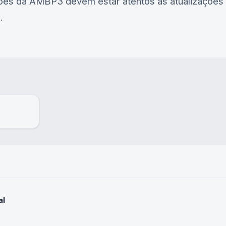
ções da
AMBP3
devem estar atentos às atualizações 
.
al