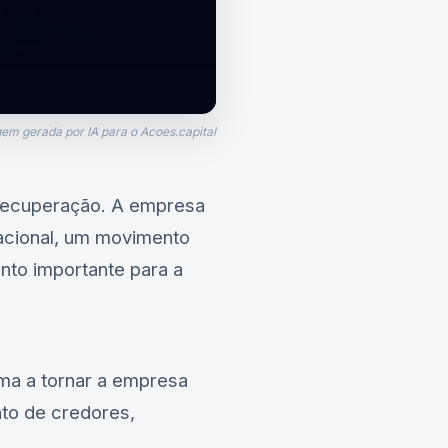
em gerada por IA para o Acoes.capital
 recuperação. A empresa
nacional, um movimento
ento importante para a
rma a tornar a empresa
to de credores,