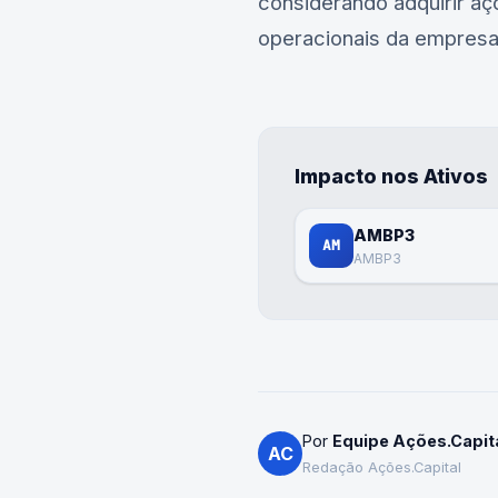
considerando adquirir a
operacionais da empresa
Impacto nos Ativos
AMBP3
AM
AMBP3
Por
Equipe Ações.Capit
AC
Redação Ações.Capital