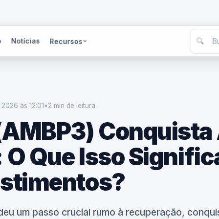
🔍
o
Notícias
Recursos
 2026 às 12:01
•
2 min
de leitura
(AMBP3) Conquista 
 O Que Isso Signific
estimentos?
eu um passo crucial rumo à recuperação, conqui