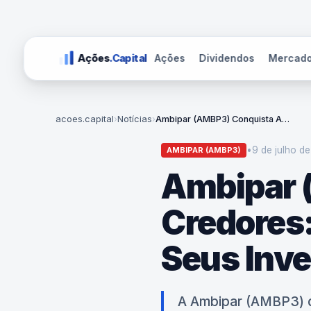
Ações
Dividendos
Mercad
Ações
.Capital
acoes.capital
›
Notícias
›
Ambipar (AMBP3) Conquista Apoio de Credores: O Que Isso Significa Para Seus Investimentos?
•
9 de julho de
AMBIPAR (AMBP3)
Ambipar 
Credores:
Seus Inv
A Ambipar (AMBP3) d