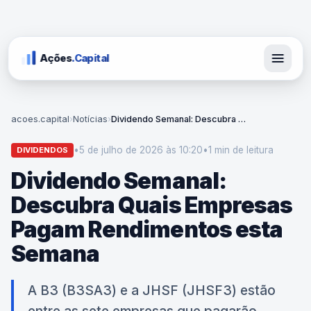
Ações
.Capital
acoes.capital
›
Notícias
›
Dividendo Semanal: Descubra Quais Empresas Pagam Rendimentos esta Semana
•
5 de julho de 2026 às 10:20
•
1 min
de leitura
DIVIDENDOS
Dividendo Semanal:
Descubra Quais Empresas
Pagam Rendimentos esta
Semana
A B3 (B3SA3) e a JHSF (JHSF3) estão