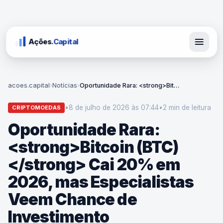
Ações
.Capital
acoes.capital
›
Notícias
›
Oportunidade Rara: <strong>Bitcoin (BTC)</strong> Cai 20% em 2026, mas Especialistas Veem Chance de Investimento
•
8 de julho de 2026 às 07:44
•
2 min
de leitura
CRIPTOMOEDAS
Oportunidade Rara:
<strong>Bitcoin (BTC)
</strong> Cai 20% em
2026, mas Especialistas
Veem Chance de
Investimento