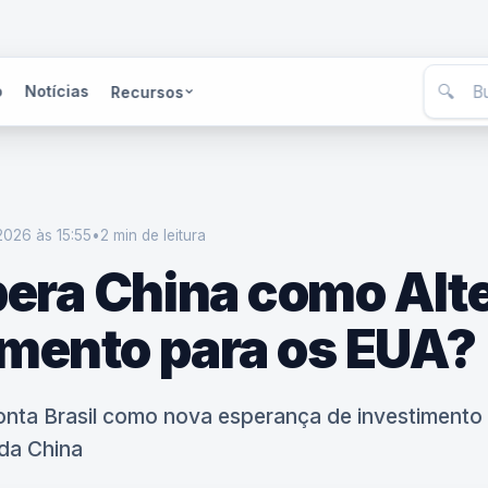
🔍
o
Notícias
Recursos
2026 às 15:55
•
2 min
de leitura
pera China como Alt
imento para os EUA?
ta Brasil como nova esperança de investimento d
 da China