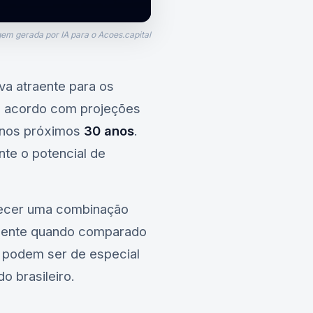
em gerada por IA para o Acoes.capital
iva atraente para os
de acordo com projeções
nos próximos
30 anos
.
nte o potencial de
erecer uma combinação
mente quando comparado
podem ser de especial
 brasileiro.