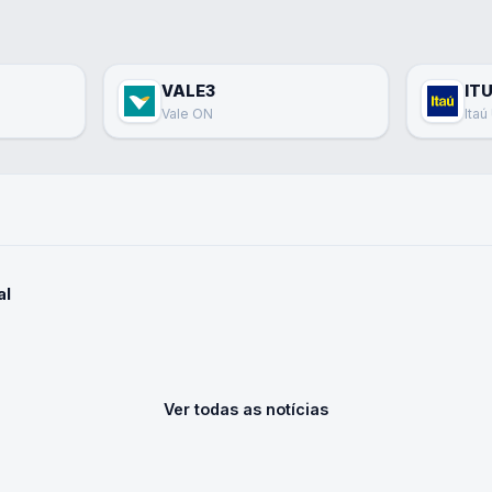
VALE3
IT
Vale ON
Ita
al
Ver todas as notícias