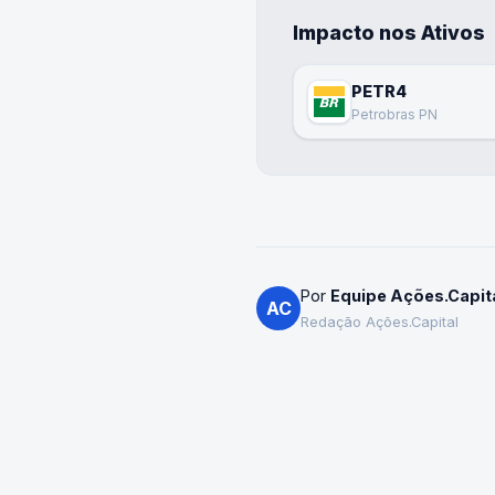
Impacto nos Ativos
PETR4
Petrobras PN
Por
Equipe Ações.Capit
AC
Redação Ações.Capital