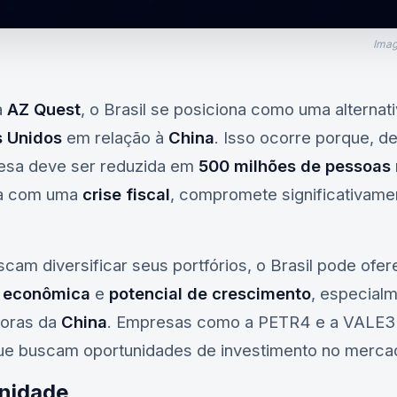
Imag
a
AZ Quest
, o Brasil se posiciona como uma alternat
s Unidos
em relação à
China
. Isso ocorre porque, 
nesa deve ser reduzida em
500 milhões de pessoas
da com uma
crise fiscal
, compromete significativame
scam diversificar seus portfórios, o Brasil pode of
e econômica
e
potencial de crescimento
, especial
doras da
China
. Empresas como a
PETR4
e a
VALE3
ue buscam oportunidades de investimento no mercado
unidade