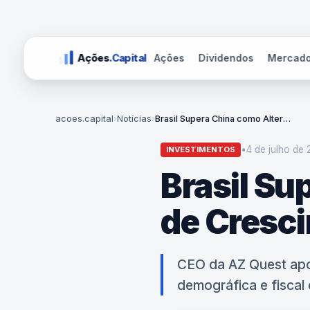
Ações
Dividendos
Mercad
Ações
.Capital
acoes.capital
›
Notícias
›
Brasil Supera China como Alternativa de Crescimento para os EUA?
•
4 de julho de 
INVESTIMENTOS
Brasil Su
de Cresc
CEO da AZ Quest apon
demográfica e fiscal