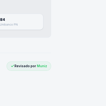
UB4
ú Unibanco PN
Revisado por
Muniz