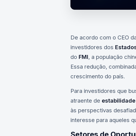
De acordo com o CEO d
investidores dos
Estado
do
FMI
, a população chi
Essa redução, combina
crescimento do país.
Para investidores que bu
atraente de
estabilidad
às perspectivas desafia
interesse para aqueles q
Setores de Oport