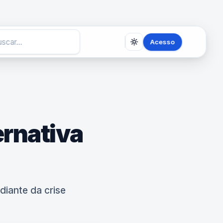
Acesso
ernativa
iante da crise