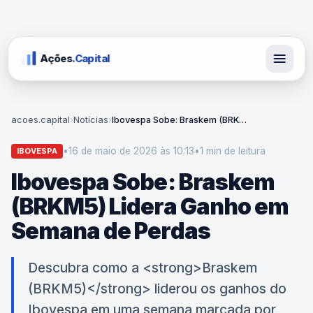
Ações
.Capital
acoes.capital
›
Notícias
›
Ibovespa Sobe: Braskem (BRKM5) Lidera Ganho em Semana de Perdas
•
16 de maio de 2026 às 10:13
•
1 min
de leitura
IBOVESPA
Ibovespa Sobe: Braskem
(BRKM5) Lidera Ganho em
Semana de Perdas
Descubra como a <strong>Braskem
(BRKM5)</strong> liderou os ganhos do
Ibovespa em uma semana marcada por