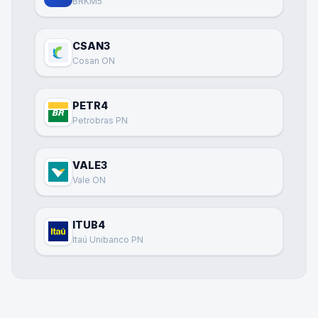
BRKM5
CSAN3
Cosan ON
PETR4
Petrobras PN
VALE3
Vale ON
ITUB4
Itaú Unibanco PN