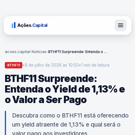
Ações
.Capital
acoes.capital
›
Notícias
›
BTHF11 Surpreende: Entenda o Yield de 1,13% e o Valor a Ser Pago
•
8 de julho de 2026 às 10:50
•
1 min
de leitura
BTHF11
BTHF11 Surpreende:
Entenda o Yield de 1,13% e
o Valor a Ser Pago
Descubra como o BTHF11 está oferecendo
um yield atraente de 1,13% e qual será o
valor pago aos investidores