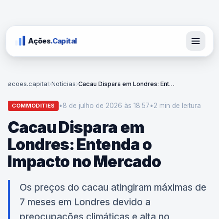
Ações
.Capital
acoes.capital
›
Notícias
›
Cacau Dispara em Londres: Entenda o Impacto no Mercado
•
8 de julho de 2026 às 18:57
•
2 min
de leitura
COMMODITIES
Cacau Dispara em
Londres: Entenda o
Impacto no Mercado
Os preços do cacau atingiram máximas de
7 meses em Londres devido a
preocupações climáticas e alta no