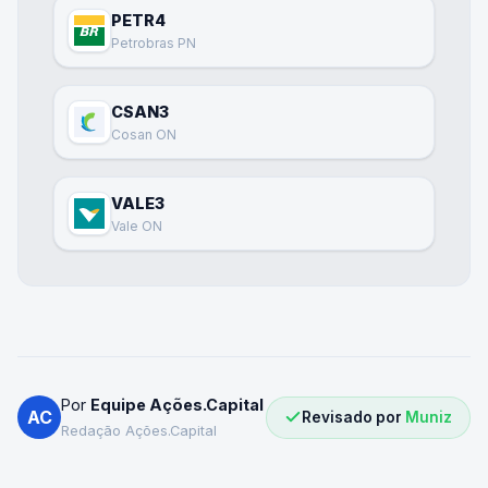
PETR4
Petrobras PN
CSAN3
Cosan ON
VALE3
Vale ON
Por
Equipe Ações.Capital
AC
Revisado por
Muniz
Redação Ações.Capital