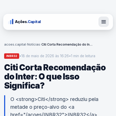
Ações
.Capital
acoes.capital
›
Notícias
›
Citi Corta Recomendação do Inter: O que Isso Significa?
•
18 de maio de 2026 às 16:26
•
1 min
de leitura
INBR32
Citi Corta Recomendação
do Inter: O que Isso
Significa?
O <strong>Citi</strong> reduziu pela
metade o preço-alvo do <a
href="/acoes/INBR32">INBR32</a>,