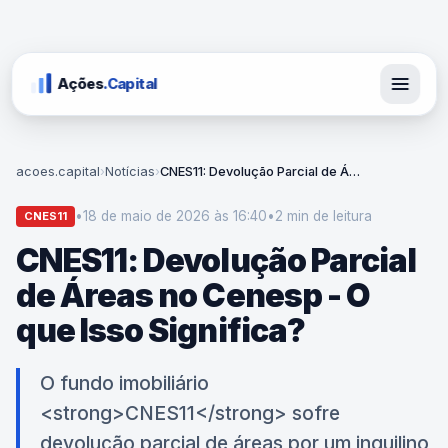
Ações
.Capital
acoes.capital
›
Notícias
›
CNES11: Devolução Parcial de Áreas no Cenesp - O que Isso Significa?
•
18 de maio de 2026 às 16:40
•
2 min
de leitura
CNES11
CNES11: Devolução Parcial
de Áreas no Cenesp - O
que Isso Significa?
O fundo imobiliário
<strong>CNES11</strong> sofre
devolução parcial de áreas por um inquilino