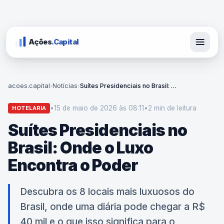
Ações
.Capital
acoes.capital
›
Notícias
›
Suítes Presidenciais no Brasil: Onde o Luxo Encontra o Poder
•
15 de maio de 2026 às 08:11
•
2 min
de leitura
HOTELARIA
Suítes Presidenciais no
Brasil: Onde o Luxo
Encontra o Poder
Descubra os 8 locais mais luxuosos do
Brasil, onde uma diária pode chegar a R$
40 mil e o que isso significa para o