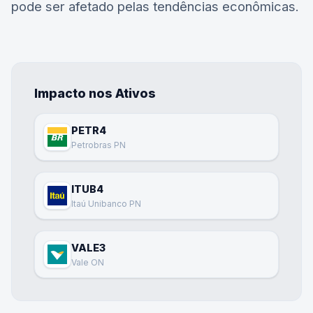
pode ser afetado pelas tendências econômicas.
Impacto nos Ativos
PETR4
Petrobras PN
ITUB4
Itaú Unibanco PN
VALE3
Vale ON