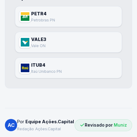
PETR4
Petrobras PN
VALE3
Vale ON
ITUB4
Itaú Unibanco PN
Por
Equipe Ações.Capital
AC
Revisado por
Muniz
Redação Ações.Capital