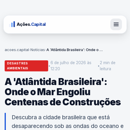
Ações
.Capital
acoes.capital
›
Notícias
›
A 'Atlântida Brasileira': Onde o Mar Engoliu Centenas de Construções
6 de julho de 2026 às
2 min
de
DESASTRES
•
•
AMBIENTAIS
12:20
leitura
A 'Atlântida Brasileira':
Onde o Mar Engoliu
Centenas de Construções
Descubra a cidade brasileira que está
desaparecendo sob as ondas do oceano e