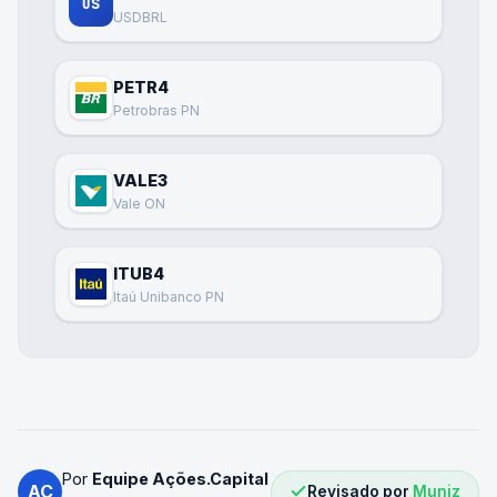
US
USDBRL
PETR4
Petrobras PN
VALE3
Vale ON
ITUB4
Itaú Unibanco PN
Por
Equipe Ações.Capital
AC
Revisado por
Muniz