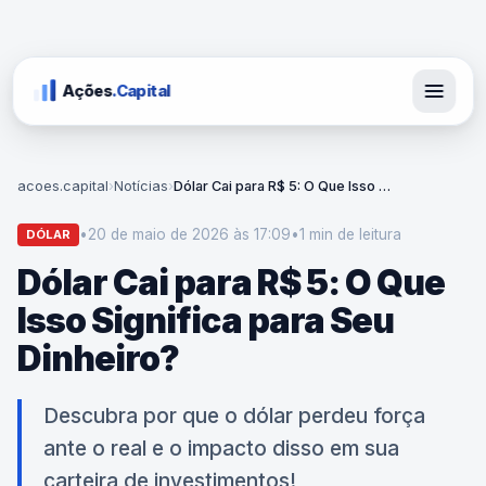
Ações
.Capital
acoes.capital
›
Notícias
›
Dólar Cai para R$ 5: O Que Isso Significa para Seu Dinheiro?
•
20 de maio de 2026 às 17:09
•
1 min
de leitura
DÓLAR
Dólar Cai para R$ 5: O Que
Isso Significa para Seu
Dinheiro?
Descubra por que o dólar perdeu força
ante o real e o impacto disso em sua
carteira de investimentos!