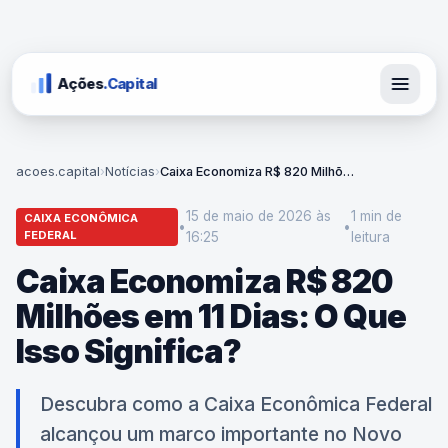
Ações
.Capital
acoes.capital
›
Notícias
›
Caixa Economiza R$ 820 Milhões em 11 Dias: O Que Isso Significa?
15 de maio de 2026 às
1 min
de
CAIXA ECONÔMICA
•
•
FEDERAL
16:25
leitura
Caixa Economiza R$ 820
Milhões em 11 Dias: O Que
Isso Significa?
Descubra como a Caixa Econômica Federal
alcançou um marco importante no Novo