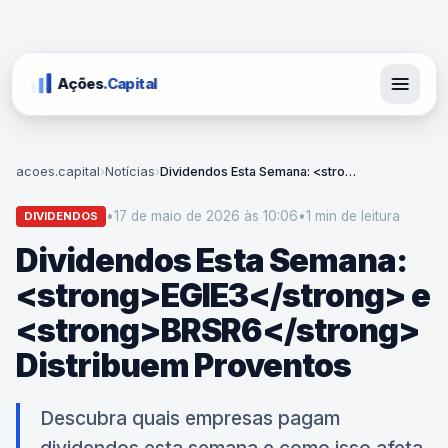
Ações
.Capital
acoes.capital
›
Notícias
›
Dividendos Esta Semana: <strong>EGIE3</strong> e <strong>BRSR6</strong> Distribuem Proventos
•
17 de maio de 2026 às 10:06
•
1 min
de leitura
DIVIDENDOS
Dividendos Esta Semana:
<strong>EGIE3</strong> e
<strong>BRSR6</strong>
Distribuem Proventos
Descubra quais empresas pagam