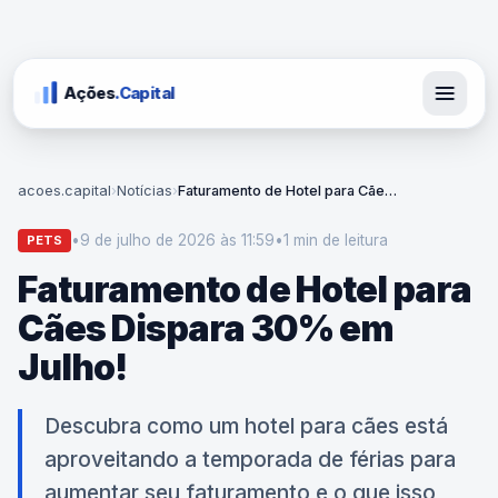
Ações
.Capital
acoes.capital
›
Notícias
›
Faturamento de Hotel para Cães Dispara 30% em Julho!
•
9 de julho de 2026 às 11:59
•
1 min
de leitura
PETS
Faturamento de Hotel para
Cães Dispara 30% em
Julho!
Descubra como um hotel para cães está
aproveitando a temporada de férias para
aumentar seu faturamento e o que isso