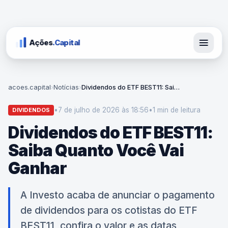
Ações
.Capital
acoes.capital
›
Notícias
›
Dividendos do ETF BEST11: Saiba Quanto Você Vai Ganhar
•
7 de julho de 2026 às 18:56
•
1 min
de leitura
DIVIDENDOS
Dividendos do ETF BEST11:
Saiba Quanto Você Vai
Ganhar
A Investo acaba de anunciar o pagamento
de dividendos para os cotistas do ETF
BEST11, confira o valor e as datas