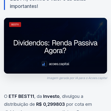
importantes!
Imagem gerada por IA para o Acoes.capital
O
ETF BEST11
, da
Investo
, divulgou a
distribuição de
R$ 0,299803
por cota em