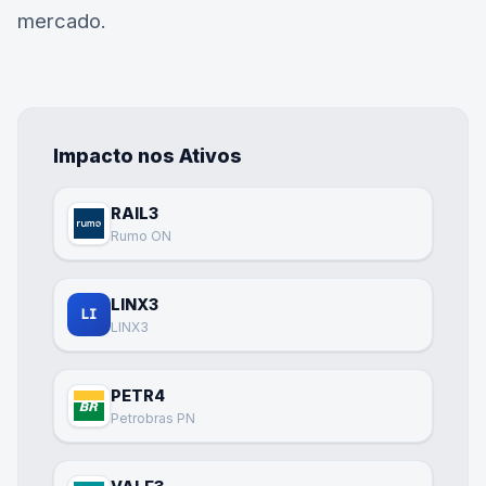
mercado.
Impacto nos Ativos
RAIL3
Rumo ON
LINX3
LI
LINX3
PETR4
Petrobras PN