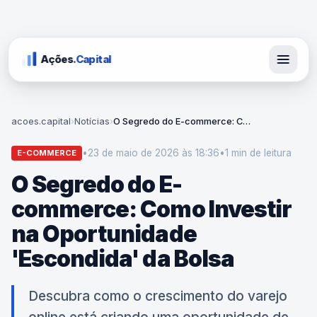
Ações
.Capital
acoes.capital
›
Notícias
›
O Segredo do E-commerce: Como Investir na Oportunidade 'Escondida' da Bolsa
•
23 de maio de 2026 às 18:36
•
1 min
de leitura
E-COMMERCE
O Segredo do E-
commerce: Como Investir
na Oportunidade
'Escondida' da Bolsa
Descubra como o crescimento do varejo