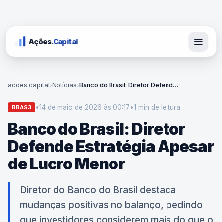
Ações
.Capital
acoes.capital
›
Notícias
›
Banco do Brasil: Diretor Defende Estratégia Apesar de Lucro Menor
•
14 de maio de 2026 às 00:17
•
1 min
de leitura
BBAS3
Banco do Brasil: Diretor
Defende Estratégia Apesar
de Lucro Menor
Diretor do Banco do Brasil destaca
mudanças positivas no balanço, pedindo
que investidores considerem mais do que o