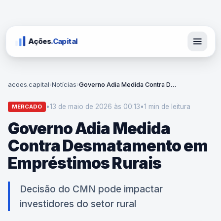
Ações
.Capital
acoes.capital
›
Notícias
›
Governo Adia Medida Contra Desmatamento em Empréstimos Rurais
•
13 de maio de 2026 às 00:13
•
1 min
de leitura
MERCADO
Governo Adia Medida
Contra Desmatamento em
Empréstimos Rurais
Decisão do CMN pode impactar
investidores do setor rural