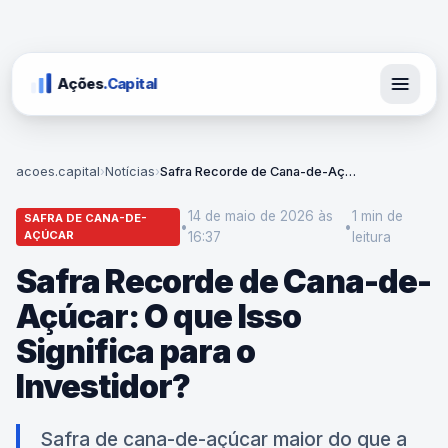
Ações
.Capital
acoes.capital
›
Notícias
›
Safra Recorde de Cana-de-Açúcar: O que Isso Significa para o Investidor?
14 de maio de 2026 às
1 min
de
SAFRA DE CANA-DE-
•
•
AÇÚCAR
16:37
leitura
Safra Recorde de Cana-de-
Açúcar: O que Isso
Significa para o
Investidor?
Safra de cana-de-açúcar maior do que a