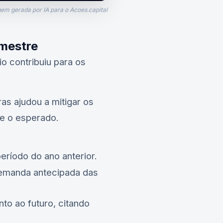
em gerada por IA para o Acoes.capital
imestre
io contribuiu para os
as ajudou a mitigar os
e o esperado.
ríodo do ano anterior.
emanda antecipada das
nto ao futuro, citando