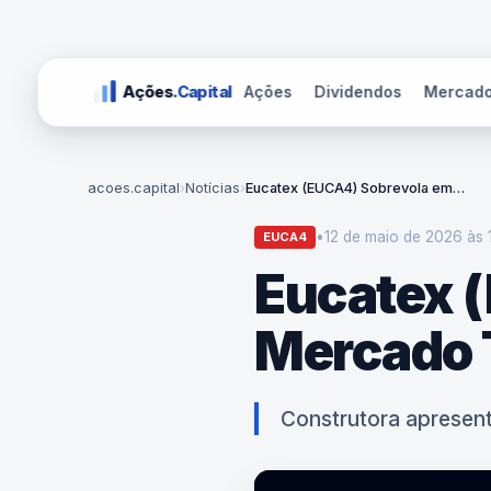
Ações
Dividendos
Mercad
Ações
.Capital
acoes.capital
›
Notícias
›
Eucatex (EUCA4) Sobrevola em Mercado Turbulento
•
12 de maio de 2026 às 
EUCA4
Eucatex 
Mercado 
Construtora apresent