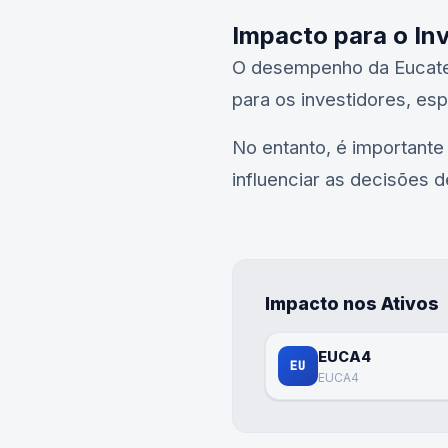
Impacto para o In
O desempenho da Eucatex
para os investidores, es
No entanto, é important
influenciar as decisões d
Impacto nos Ativos
EUCA4
EU
EUCA4