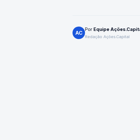
Por
Equipe Ações.Capit
AC
Redação Ações.Capital