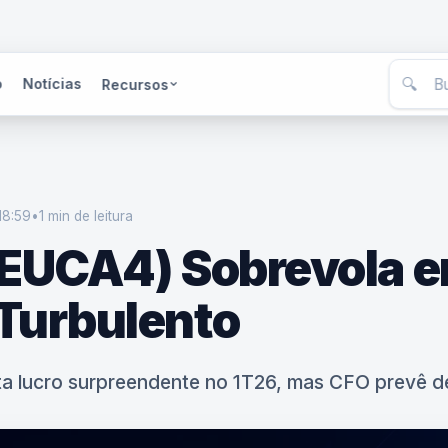
🔍
o
Notícias
Recursos
18:59
•
1 min
de leitura
(EUCA4) Sobrevola 
Turbulento
a lucro surpreendente no 1T26, mas CFO prevê de