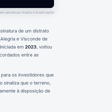
em gerada por IA para o Acoes.capital
ssinatura de um distrato
 Alegria e Visconde de
 iniciada em
2023
, voltou
acordados entre as
 para os investidores que
o sinaliza que o terreno,
vamente à disposição de