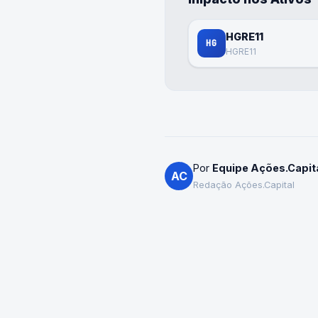
HGRE11
HG
HGRE11
Por
Equipe Ações.Capit
AC
Redação Ações.Capital