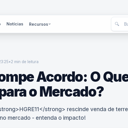
🔍
o
Notícias
Recursos
23:25
•
2 min
de leitura
ompe Acordo: O Que
 para o Mercado?
 <strong>HGRE11</strong> rescinde venda de terr
 no mercado - entenda o impacto!