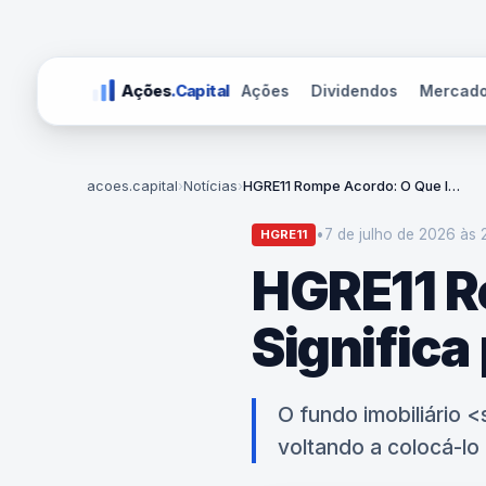
Ações
Dividendos
Mercad
Ações
.Capital
acoes.capital
›
Notícias
›
HGRE11 Rompe Acordo: O Que Isso Significa para o Mercado?
•
7 de julho de 2026 às 
HGRE11
HGRE11 R
Significa
O fundo imobiliário
voltando a colocá-lo