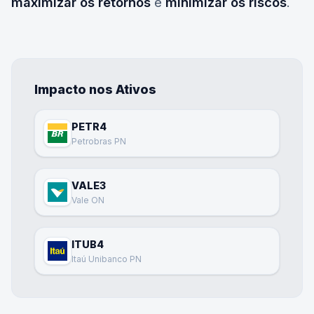
maximizar os retornos
e
minimizar os riscos
.
Impacto nos Ativos
PETR4
Petrobras PN
VALE3
Vale ON
ITUB4
Itaú Unibanco PN