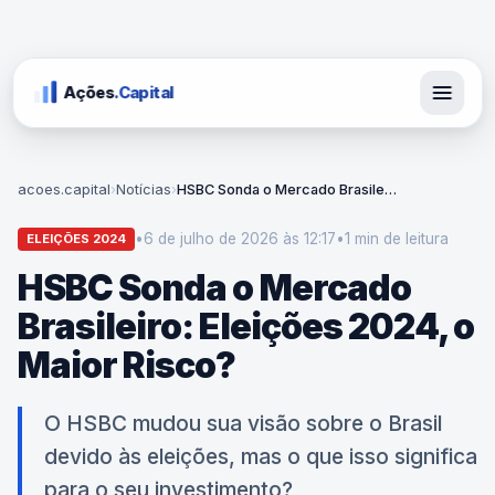
Ações
.Capital
acoes.capital
›
Notícias
›
HSBC Sonda o Mercado Brasileiro: Eleições 2024, o Maior Risco?
•
6 de julho de 2026 às 12:17
•
1 min
de leitura
ELEIÇÕES 2024
HSBC Sonda o Mercado
Brasileiro: Eleições 2024, o
Maior Risco?
O HSBC mudou sua visão sobre o Brasil
devido às eleições, mas o que isso significa
para o seu investimento?