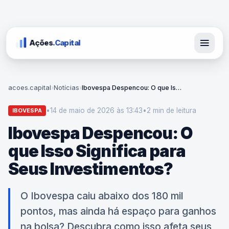
Ações
.Capital
acoes.capital
›
Notícias
›
Ibovespa Despencou: O que Isso Significa para Seus Investimentos?
•
14 de maio de 2026 às 13:43
•
2 min
de leitura
IBOVESPA
Ibovespa Despencou: O
que Isso Significa para
Seus Investimentos?
O Ibovespa caiu abaixo dos 180 mil
pontos, mas ainda há espaço para ganhos
na bolsa? Descubra como isso afeta seus