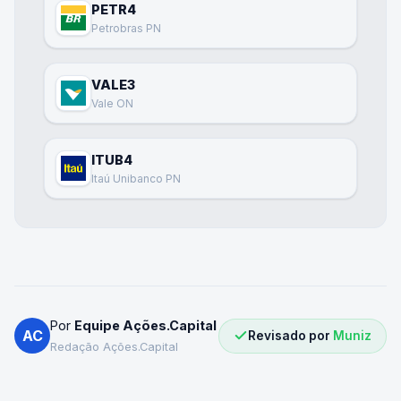
PETR4
Petrobras PN
VALE3
Vale ON
ITUB4
Itaú Unibanco PN
Por
Equipe Ações.Capital
AC
Revisado por
Muniz
Redação Ações.Capital