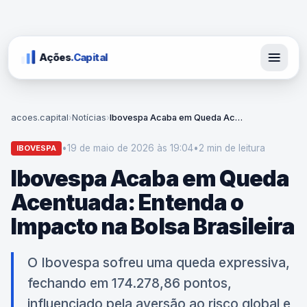
Ações
.Capital
acoes.capital
›
Notícias
›
Ibovespa Acaba em Queda Acentuada: Entenda o Impacto na Bolsa Brasileira
•
19 de maio de 2026 às 19:04
•
2 min
de leitura
IBOVESPA
Ibovespa Acaba em Queda
Acentuada: Entenda o
Impacto na Bolsa Brasileira
O Ibovespa sofreu uma queda expressiva,
fechando em 174.278,86 pontos,
influenciado pela aversão ao risco global e