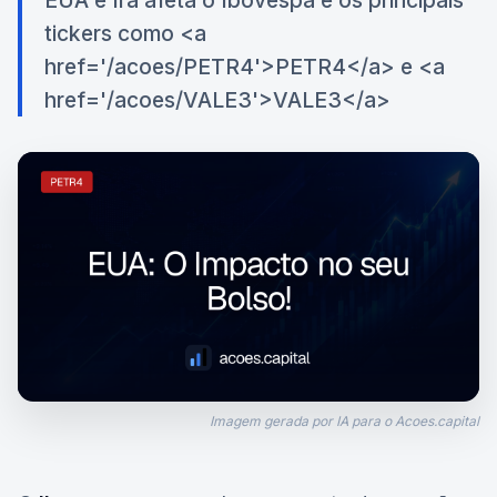
EUA e Irã afeta o Ibovespa e os principais
tickers como <a
href='/acoes/PETR4'>PETR4</a> e <a
href='/acoes/VALE3'>VALE3</a>
Imagem gerada por IA para o Acoes.capital