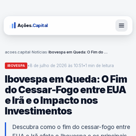
Ações
.Capital
acoes.capital
›
Notícias
›
Ibovespa em Queda: O Fim do Cessar-Fogo entre EUA e Irã e o Impacto nos Investimentos
•
8 de julho de 2026 às 10:51
•
1 min
de leitura
IBOVESPA
Ibovespa em Queda: O Fim
do Cessar-Fogo entre EUA
e Irã e o Impacto nos
Investimentos
Descubra como o fim do cessar-fogo entre