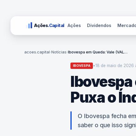
Ações
Dividendos
Mercad
Ações
.Capital
acoes.capital
›
Notícias
›
Ibovespa em Queda: Vale (VALE3) Puxa o Índice para Baixo
•
18 de maio de 2026 
IBOVESPA
Ibovespa
Puxa o Ín
O Ibovespa fecha em 
saber o que isso sign