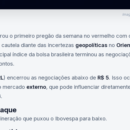
Imag
rou o primeiro pregão da semana no vermelho com
 cautela diante das incertezas
geopolíticas
no
Orie
ncipal índice da bolsa brasileira terminou as negoci
ontos.
RL
) encerrou as negociações abaixo de
R$ 5
. Isso o
o mercado
externo
, que pode influenciar diretamen
3
.
taque
ineração que puxou o Ibovespa para baixo.