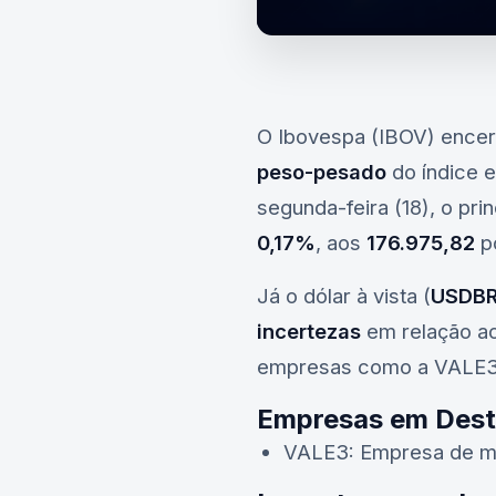
O Ibovespa (IBOV) encer
peso-pesado
do índice e
segunda-feira (18), o pri
0,17%
, aos
176.975,82
p
Já o dólar à vista (
USDB
incertezas
em relação a
empresas como a
VALE
Empresas em Des
VALE3
: Empresa de m