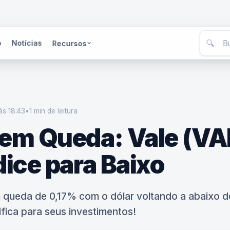
🔍
o
Notícias
Recursos
às 18:43
•
1 min
de leitura
 em Queda: Vale (VA
dice para Baixo
queda de 0,17% com o dólar voltando a abaixo d
ifica para seus investimentos!