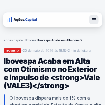
Ações
.Capital
acoes.capital
›
Notícias
›
Ibovespa Acaba em Alta com Otimismo no Exterior e Impulso de <strong>Vale (VALE3)</strong>
•
20 de maio de 2026 às 19:18
•
2 min
de leitura
IBOVESPA
Ibovespa Acaba em Alta
com Otimismo no Exterior
e Impulso de <strong>Vale
(VALE3)</strong>
O Ibovespa dispara mais de 1% com a