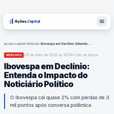
Ações
.Capital
acoes.capital
›
Notícias
›
Ibovespa em Declínio: Entenda o Impacto do Noticiário Político
•
13 de maio de 2026 às 18:54
•
1 min
de leitura
MERCADO
Ibovespa em Declínio:
Entenda o Impacto do
Noticiário Político
O Ibovespa cai quase 2% com perdas de 3
mil pontos após conversa polêmica