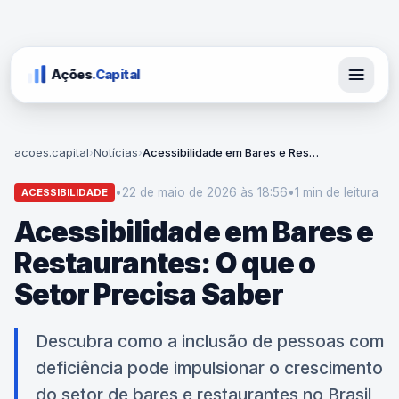
Ações
.Capital
acoes.capital
›
Notícias
›
Acessibilidade em Bares e Restaurantes: O que o Setor Precisa Saber
•
22 de maio de 2026 às 18:56
•
1 min
de leitura
ACESSIBILIDADE
Acessibilidade em Bares e
Restaurantes: O que o
Setor Precisa Saber
Descubra como a inclusão de pessoas com
deficiência pode impulsionar o crescimento
do setor de bares e restaurantes no Brasil