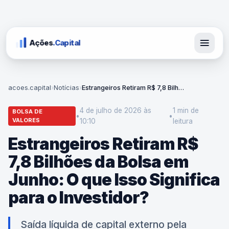
Ações
.Capital
acoes.capital
›
Notícias
›
Estrangeiros Retiram R$ 7,8 Bilhões da Bolsa em Junho: O que Isso Significa para o Investidor?
4 de julho de 2026 às
1 min
de
BOLSA DE
•
•
VALORES
10:10
leitura
Estrangeiros Retiram R$
7,8 Bilhões da Bolsa em
Junho: O que Isso Significa
para o Investidor?
Saída líquida de capital externo pela