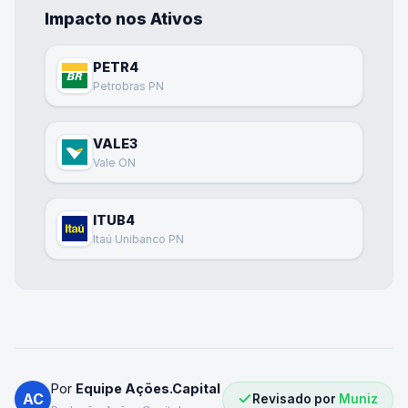
Impacto nos Ativos
PETR4
Petrobras PN
VALE3
Vale ON
ITUB4
Itaú Unibanco PN
Por
Equipe Ações.Capital
AC
Revisado por
Muniz