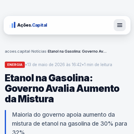
Ações
.Capital
acoes.capital
›
Notícias
›
Etanol na Gasolina: Governo Avalia Aumento da Mistura
•
13 de maio de 2026 às 16:42
•
1 min
de leitura
ENERGIA
Etanol na Gasolina:
Governo Avalia Aumento
da Mistura
Maioria do governo apoia aumento da
mistura de etanol na gasolina de 30% para
32%