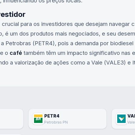
 influenciando os preços locais.
vestidor
é crucial para os investidores que desejam navega
o, é um dos produtos mais negociados, e seu dese
 a
Petrobras (PETR4)
, pois a demanda por biodiesel
e o
café
também têm um impacto significativo nas 
ando a valorização de ações como a
Vale (VALE3)
e
PETR4
VA
Petrobras PN
Val