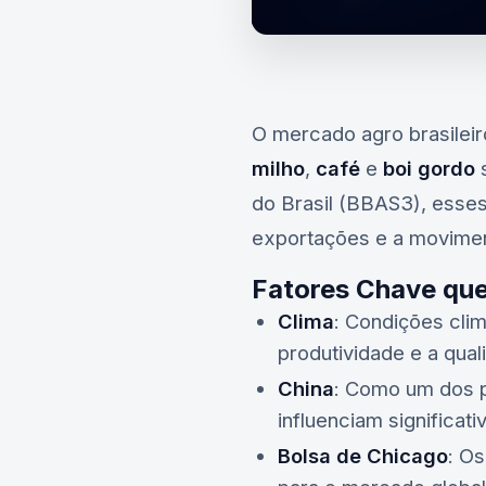
O mercado agro brasilei
milho
,
café
e
boi gordo
s
do Brasil (BBAS3)
, esse
exportações e a movimen
Fatores Chave que
Clima
: Condições cli
produtividade e a qua
China
: Como um dos p
influenciam significa
Bolsa de Chicago
: O