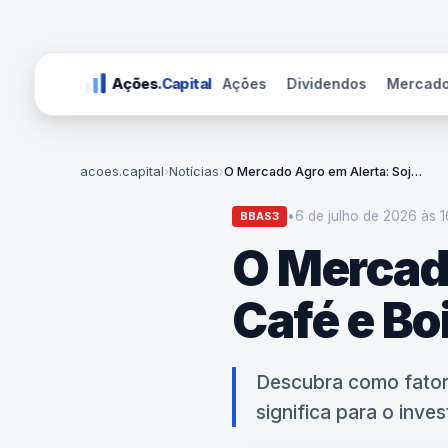
Ações
Dividendos
Mercad
Ações
.Capital
acoes.capital
›
Notícias
›
O Mercado Agro em Alerta: Soja, Milho, Café e Boi Enfrentam Semana de Teste
•
6 de julho de 2026 às 1
BBAS3
O Mercado
Café e Bo
Descubra como fator
significa para o inves