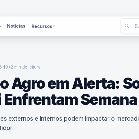
🔍
o
Notícias
Recursos
6:40
•
2 min
de leitura
 Agro em Alerta: So
i Enfrentam Semana
es externos e internos podem impactar o mercado
tidor