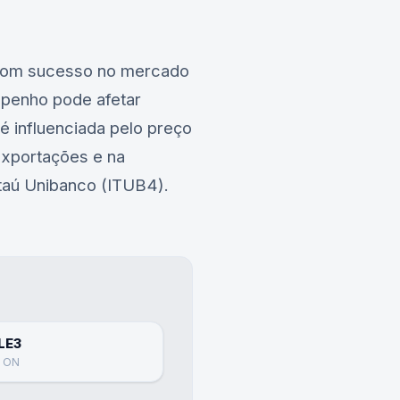
r com sucesso no mercado
mpenho pode afetar
 é influenciada pelo preço
exportações e na
Itaú Unibanco (ITUB4)
.
LE3
e ON