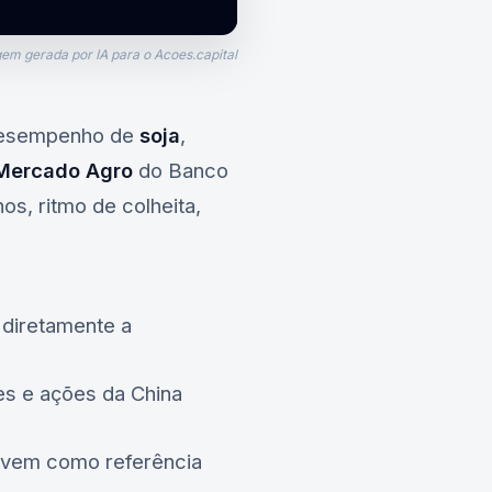
em gerada por IA para o Acoes.capital
 desempenho de
soja
,
Mercado Agro
do
Banco
s, ritmo de colheita,
 diretamente a
es e ações da China
ervem como referência