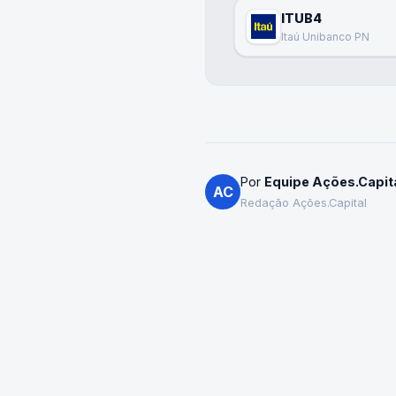
ITUB4
Itaú Unibanco PN
Por
Equipe Ações.Capit
AC
Redação Ações.Capital