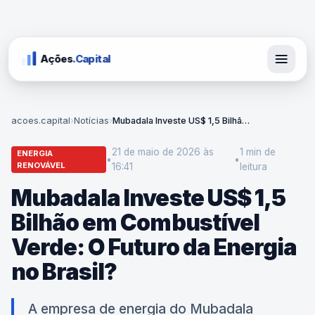
Ações
.Capital
acoes.capital
›
Notícias
›
Mubadala Investe US$ 1,5 Bilhão em Combustível Verde: O Futuro da Energia no Brasil?
21 de maio de 2026 às
1 min
de
ENERGIA
•
•
RENOVÁVEL
16:41
leitura
Mubadala Investe US$ 1,5
Bilhão em Combustível
Verde: O Futuro da Energia
no Brasil?
A empresa de energia do Mubadala