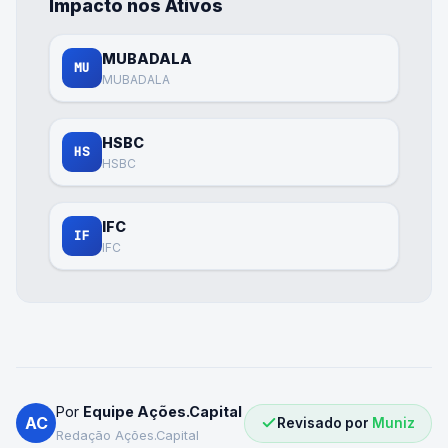
Impacto nos Ativos
MUBADALA
MU
MUBADALA
HSBC
HS
HSBC
IFC
IF
IFC
Por
Equipe Ações.Capital
AC
Revisado por
Muniz
Redação Ações.Capital