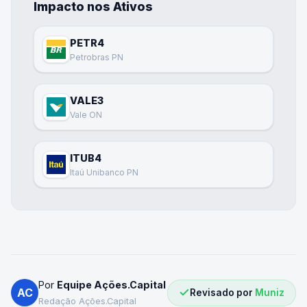
Impacto nos Ativos
PETR4
Petrobras PN
VALE3
Vale ON
ITUB4
Itaú Unibanco PN
Por
Equipe Ações.Capital
AC
Revisado por
Muniz
Redação Ações.Capital