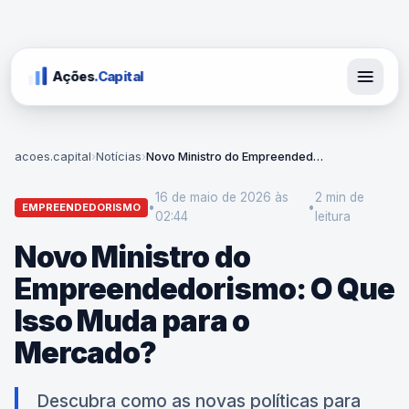
Ações
.Capital
acoes.capital
›
Notícias
›
Novo Ministro do Empreendedorismo: O Que Isso Muda para o Mercado?
16 de maio de 2026 às
2 min
de
•
•
EMPREENDEDORISMO
02:44
leitura
Novo Ministro do
Empreendedorismo: O Que
Isso Muda para o
Mercado?
Descubra como as novas políticas para