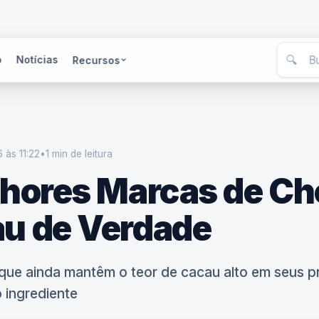
🔍
o
Notícias
Recursos
 às 11:22
•
1 min
de leitura
lhores Marcas de Ch
u de Verdade
que ainda mantêm o teor de cacau alto em seus p
 ingrediente