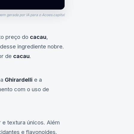
em gerada por IA para o Acoes.capital
to preço do
cacau
,
desse ingrediente nobre.
or de
cacau
.
 a
Ghirardelli
e a
mento com o uso de
r e textura únicos. Além
idantes e flavonoides.