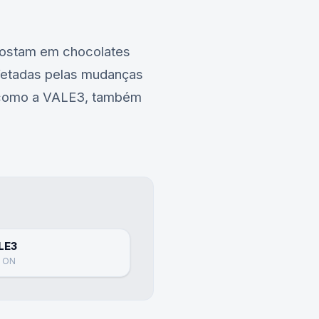
apostam em chocolates
etadas pelas mudanças
 como a
VALE3
, também
LE3
e ON