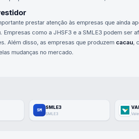
vestidor
 importante prestar atenção às empresas que ainda 
u
. Empresas como a
JHSF3
e a
SMLE3
podem ser af
es. Além disso, as empresas que produzem
cacau
,
elas mudanças no mercado.
SMLE3
VA
SM
SMLE3
Val