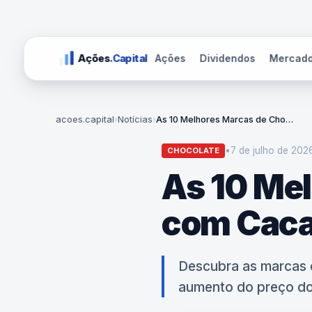
Ações
Dividendos
Mercad
Ações
.Capital
acoes.capital
›
Notícias
›
As 10 Melhores Marcas de Chocolate com Cacau de Verdade
•
7 de julho de 2026
CHOCOLATE
As 10 Me
com Caca
Descubra as marcas 
aumento do preço do