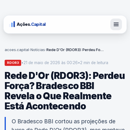
Ações
.Capital
acoes.capital
›
Notícias
›
Rede D'Or (RDOR3): Perdeu Força? Bradesco BBI Revela o Que Realmente Está Acontecendo
•
21 de maio de 2026 às 00:26
•
2 min
de leitura
RDOR3
Rede D'Or (RDOR3): Perdeu
Força? Bradesco BBI
Revela o Que Realmente
Está Acontecendo
O Bradesco BBI cortou as projeções de