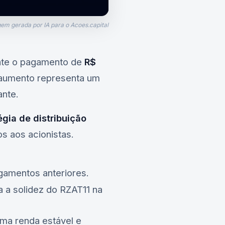
em gerada por IA para o Acoes.capital
ente o pagamento de
R$
e aumento representa um
ante.
égia de distribuição
os aos acionistas.
agamentos anteriores.
 a solidez do
RZAT11
na
uma renda estável e