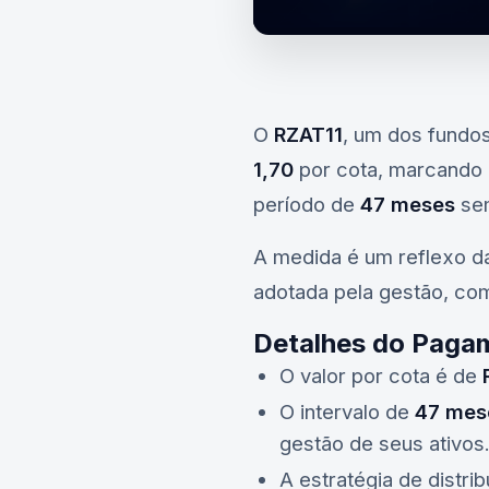
O
RZAT11
, um dos fundo
1,70
por cota, marcando 
período de
47 meses
sem
A medida é um reflexo 
adotada pela gestão, c
Detalhes do Paga
O valor por cota é de
O intervalo de
47 mes
gestão de seus ativos
A estratégia de distri