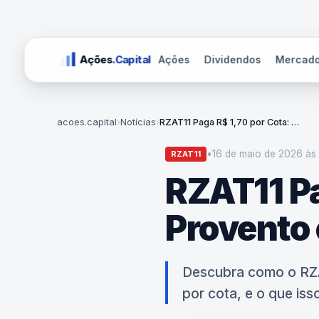
Ações
Dividendos
Mercad
Ações
.Capital
acoes.capital
›
Notícias
›
RZAT11 Paga R$ 1,70 por Cota: O Maior Provento em 47 Meses!
•
16 de maio de 2026 às
RZAT11
RZAT11 Pa
Provento
Descubra como o RZA
por cota, e o que isso