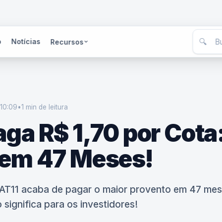
🔍
o
Notícias
Recursos
 10:09
•
1 min
de leitura
ga R$ 1,70 por Cota
 em 47 Meses!
T11 acaba de pagar o maior provento em 47 mese
 significa para os investidores!