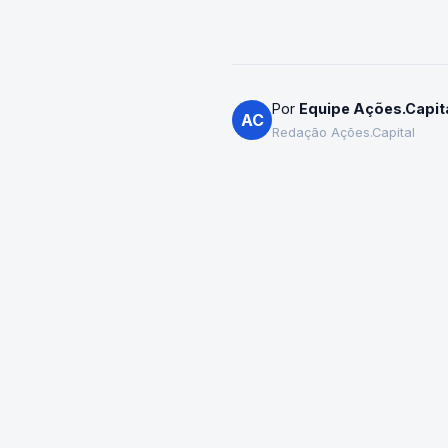
Por
Equipe Ações.Capit
AC
Redação Ações.Capital