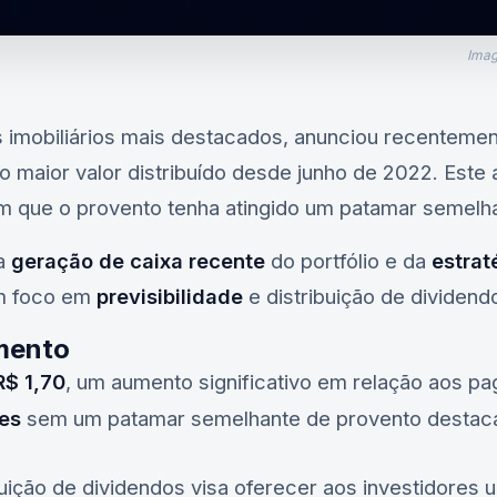
Imag
s imobiliários mais destacados, anunciou recentem
o maior valor distribuído desde junho de 2022. Est
 que o provento tenha atingido um patamar semelh
da
geração de caixa recente
do portfólio e da
estrat
om foco em
previsibilidade
e distribuição de dividend
mento
R$ 1,70
, um aumento significativo em relação aos p
es
sem um patamar semelhante de provento destaca
.
buição de dividendos visa oferecer aos investidores 