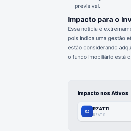
previsível.
Impacto para o In
Essa notícia é extremam
pois indica uma gestão e
estão considerando adqui
o fundo imobiliário está
Impacto nos Ativos
RZAT11
RZ
RZAT11