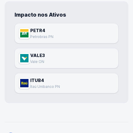
Impacto nos Ativos
PETR4
Petrobras PN
VALE3
Vale ON
ITUB4
Itaú Unibanco PN