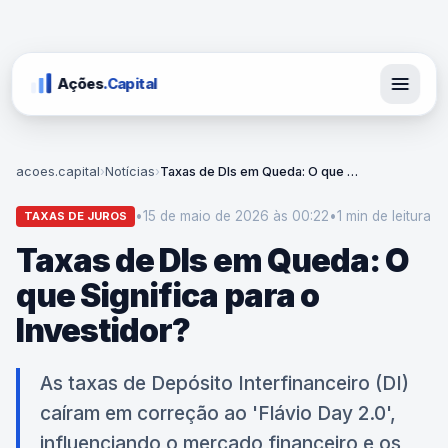
Ações
.Capital
acoes.capital
›
Notícias
›
Taxas de DIs em Queda: O que Significa para o Investidor?
•
15 de maio de 2026 às 00:22
•
1 min
de leitura
TAXAS DE JUROS
Taxas de DIs em Queda: O
que Significa para o
Investidor?
As taxas de Depósito Interfinanceiro (DI)
caíram em correção ao 'Flávio Day 2.0',
influenciando o mercado financeiro e os