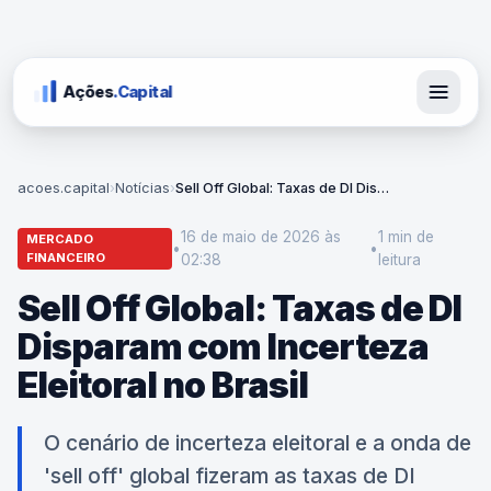
Ações
.Capital
acoes.capital
›
Notícias
›
Sell Off Global: Taxas de DI Disparam com Incerteza Eleitoral no Brasil
16 de maio de 2026 às
1 min
de
MERCADO
•
•
FINANCEIRO
02:38
leitura
Sell Off Global: Taxas de DI
Disparam com Incerteza
Eleitoral no Brasil
O cenário de incerteza eleitoral e a onda de
'sell off' global fizeram as taxas de DI