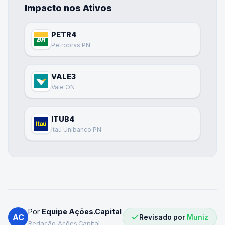
Impacto nos Ativos
PETR4
Petrobras PN
VALE3
Vale ON
ITUB4
Itaú Unibanco PN
Por
Equipe Ações.Capital
AC
Revisado por
Muniz
Redação Ações.Capital