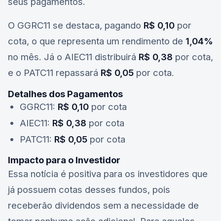
seus pagamentos.
O
GGRC11
se destaca, pagando
R$ 0,10
por
cota, o que representa um rendimento de
1,04%
no mês. Já o
AIEC11
distribuirá
R$ 0,38
por cota,
e o
PATC11
repassará
R$ 0,05
por cota.
Detalhes dos Pagamentos
GGRC11
:
R$ 0,10
por cota
AIEC11
:
R$ 0,38
por cota
PATC11
:
R$ 0,05
por cota
Impacto para o Investidor
Essa notícia é positiva para os investidores que
já possuem cotas desses fundos, pois
receberão dividendos sem a necessidade de