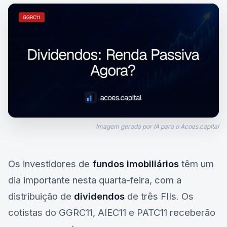
Imagem gerada por IA para o Acoes.capital
Os investidores de
fundos imobiliários
têm um
dia importante nesta quarta-feira, com a
distribuição de
dividendos
de três FIIs. Os
cotistas do
GGRC11
,
AIEC11
e
PATC11
receberão