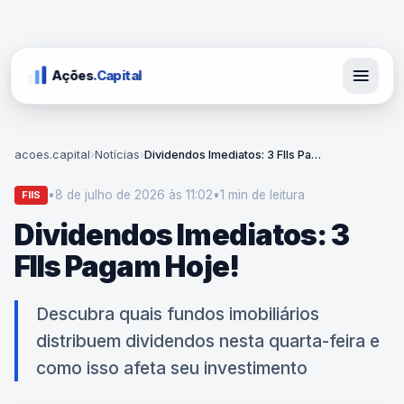
Ações
.Capital
acoes.capital
›
Notícias
›
Dividendos Imediatos: 3 FIIs Pagam Hoje!
•
8 de julho de 2026 às 11:02
•
1 min
de leitura
FIIS
Dividendos Imediatos: 3
FIIs Pagam Hoje!
Descubra quais fundos imobiliários
distribuem dividendos nesta quarta-feira e
como isso afeta seu investimento