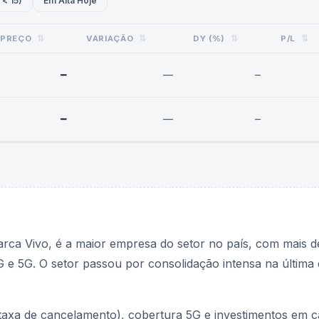
 < 15)
Em Alta Hoje
PREÇO
⇅
VARIAÇÃO
⇅
DY (%)
⇅
P/L
⇅
—
—
—
—
—
—
arca Vivo, é a maior empresa do setor no país, com mais 
e 5G. O setor passou por consolidação intensa na última
xa de cancelamento), cobertura 5G e investimentos em cap