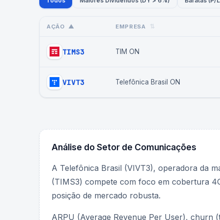
Todos
Maiores Dividendos (DY > 6%)
Baratas (P/L
AÇÃO
▲
EMPRESA
⇅
TIMS3
TIM ON
VIVT3
Telefônica Brasil ON
Análise do Setor de
Comunicações
A Telefônica Brasil (VIVT3), operadora da m
(TIMS3) compete com foco em cobertura 4G 
posição de mercado robusta.
ARPU (Average Revenue Per User), churn (ta